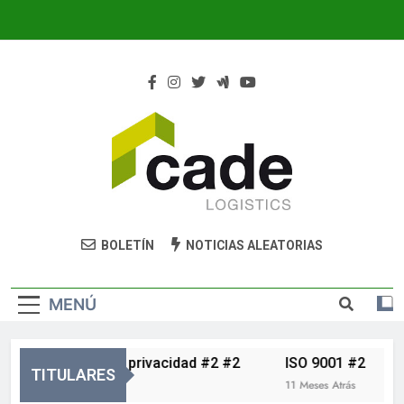
Cade Logistics
Cade
BOLETÍN
NOTICIAS ALEATORIAS
MENÚ
Política de privacidad #2 #2
ISO 9001 #2
TITULARES
5 Meses Atrás
11 Meses Atrás