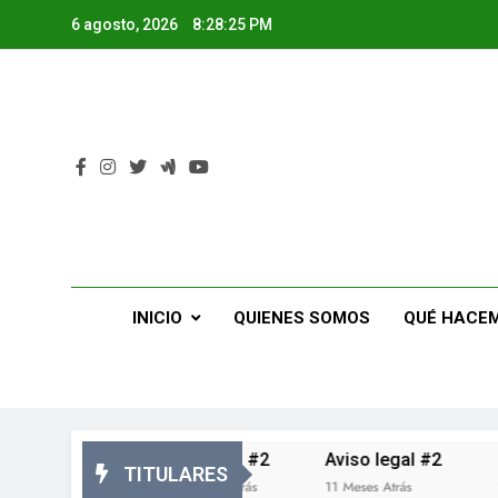
6 agosto, 2026
8:28:26 PM
Cade L
Cade
INICIO
QUIENES SOMOS
QUÉ HACE
ad #2 #2
ISO 9001 #2
Aviso legal #2
Políti
TITULARES
11 Meses Atrás
11 Meses Atrás
11 Meses