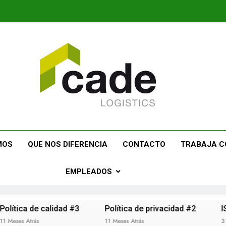
ogistics
MOS
QUE NOS DIFERENCIA
CONTACTO
TRABAJA C
EMPLEADOS
ca de calidad #3
Política de privacidad #2
ISO 900
 Atrás
11 Meses Atrás
3 Años Atr